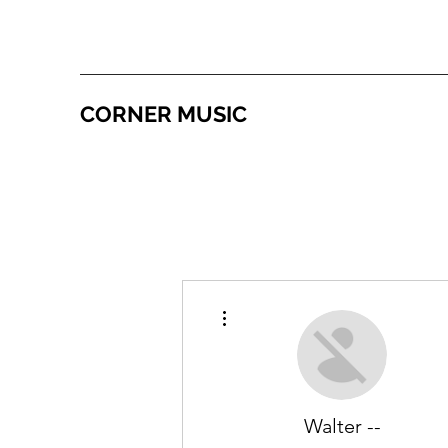
CORNER MUSIC
更多動作
Walter --