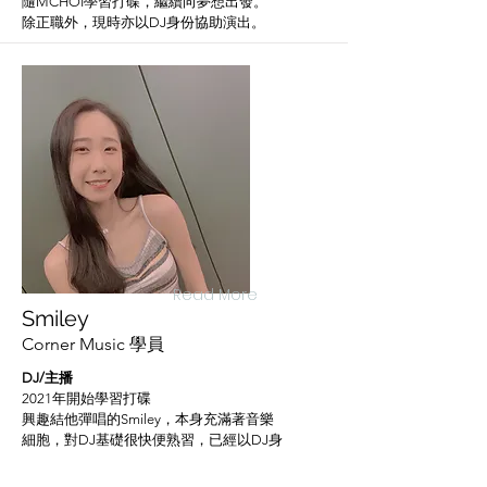
隨MCHOI學習打碟，繼續向夢想出發。
​除正職外，現時亦以DJ身份協助演出。
Read More
Smiley
Corner Music 學員
DJ/主播
2021年開始學習打碟
興趣結他彈唱的Smiley，本身充滿著音樂
細胞，對DJ基礎很快便熟習，已經
以DJ身
份協助演出。