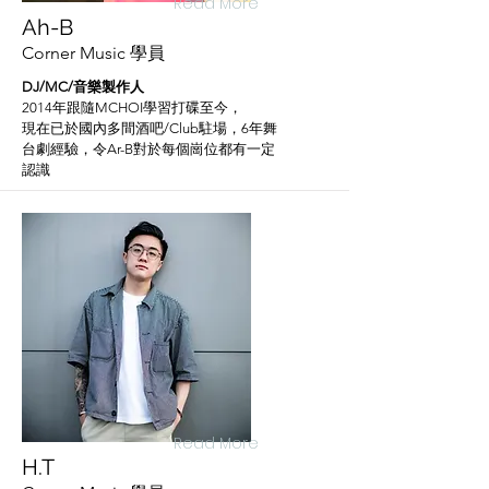
Read More
Ah-B
Corner Music 學員
DJ/MC/音樂製作人
2014年跟隨MCHOI學習打碟至今，
現在已於國內多間酒吧/Club駐場，6年舞
台劇經驗，令Ar-B對於每個崗位都有一定
認識
Read More
H.T