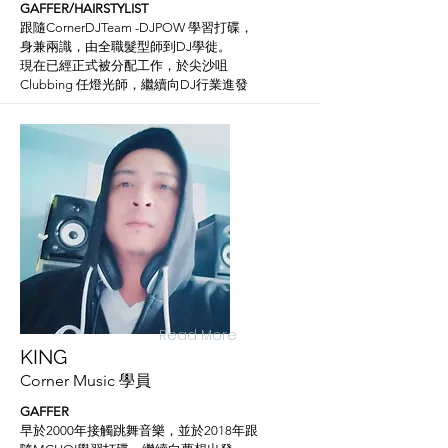
GAFFER/HAIRSTYLIST
跟隨CornerDJTeam -DJPOW 學習打碟，
身兼兩識，由全職髮型師到DJ學徙。
現在已經正式被分配工作，於尖沙咀
Clubbing 任燈光師，繼續向DJ行業進發
Read More
KING
Corner Music 學員
GAFFER
早於2000年接觸跳舞音樂，並於
2018年跟