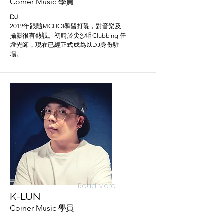
Corner Music 學員
DJ
​2019年跟隨MCHOI學習打碟，對音樂及
攝影很有熱誠。初時
於尖沙咀Clubbing 任
燈光師，
現在已經正式成為以DJ身份駐
場
。
Read More
K-LUN
Corner Music 學員