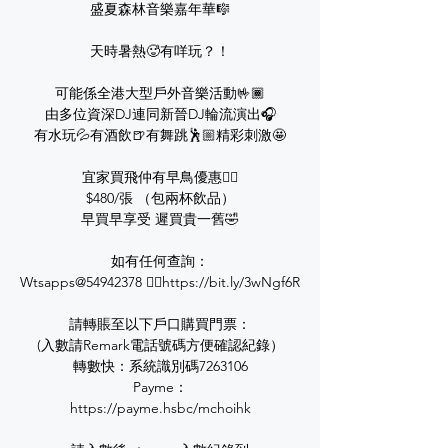
盛夏森林音樂嘉年華🎼
天時暑熱🥵有咩玩？！
可能係全港大型戶外音樂活動🤟🏾
由多位資深DJ連同新晉DJ輪流演出🎧
有水玩💦有酒飲🍺有舞跳🕺🏼精彩刺激🤩
宜家買飛仲有早鳥優惠👇🏻
$480/張 （包兩杯飲品）
早買早享受 遲買貴一舊🤣
如有任何查詢：
Wtsapps@54942378 👉🏽https://bit.ly/3wNgf6R
請轉賬至以下戶口購買門票：
(入數請Remark電話號碼方便確認紀錄）
轉數快：系統識別碼7263106
Payme：
https://payme.hsbc/mchoihk