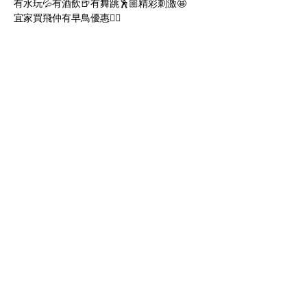
有水玩💦有酒飲🍺有舞跳🕺🏼精彩刺激🤩
宜家買飛仲有早鳥優惠👇🏻
顯示更多
門票
銷售已完結
票券類型
早鳥優優
價格
HK$480.00
分享此活動