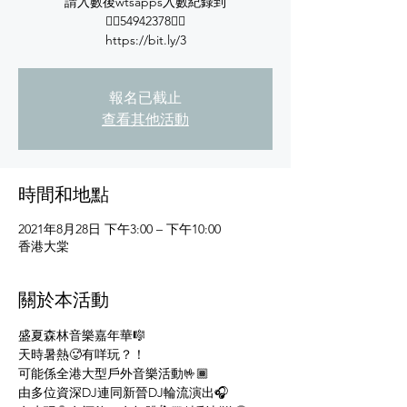
請入數後wtsapps入數紀錄到
👇🏾54942378👇🏾
https://bit.ly/3
報名已截止
查看其他活動
時間和地點
2021年8月28日 下午3:00 – 下午10:00
香港大棠
關於本活動
盛夏森林音樂嘉年華🎼
天時暑熱🥵有咩玩？！
可能係全港大型戶外音樂活動🤟🏾
由多位資深DJ連同新晉DJ輪流演出🎧